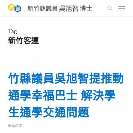
Skip
to
Menu
main
search
content
Tag
新竹客運
竹縣議員吳旭智提推動
通學幸福巴士 解決學
生通學交通問題
最新新聞