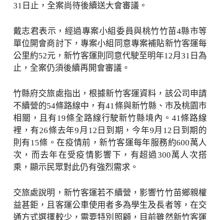
31日止，全案尚待後續送大會審議。
戴志君表示，經過專案小組委員與桃竹竹苗4縣市等
單位開會商討下，專案小組同意專案補貼新竹客運每
公里約52元，新竹客運則同意代駛至明年12月31日為
止，全案仍須後續再開會審議。
竹縣府交旅處指出，根據新竹客運資料，該公司申請
不續營的54條路線中，有41條與新竹縣、市及桃園市
相關，且有19條全路線行駛新竹縣境內。41條路線
裡，有26條去年9月12日到期，今年9月12日到期的
則有15條。在疫情前，新竹客運每年服務約600萬人
次，而去年在受疫情影響下，有超過300萬人次搭
乘，顯示民眾對此仍有強烈需求。
交旅處說明，新竹客運若不續營，影響竹竹苗鄉親權
益甚鉅，且客運公車使用者多為學生及長者等，在交
通方式選擇較少，需要特別照顧，目前雖然新竹客運