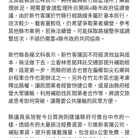
交旅處長游志祥表示，將持續與新竹區監理所了解處
理狀況，視需要會請監理所召開與4縣市政府協調會
議，由於新竹客運於竹縣行經路線多屬於基本民行，
班次較少、載客量較低，仍希望爭取業者續營，參考
其他縣市案例，若無法續營，可能採取路線整併或調
整班次，不過仍需要4縣市政府共同協商。
新竹縣長楊文科表示，新竹客運因不符經濟效益與成
本，無法做下去，立委林思銘拜託交通部提升補助經
費，這是第一步，而縣府過去也曾在偏鄉如尖石鄉與
計程車合作也是辦法之一，另外在竹北市區也能考慮
釋出路權，讓民間業者經營快捷公車，或是由縣府經
營大眾運輸，利用補助找民間業者合作等，將請交旅
處思考如何突破，讓需要公共運輸的民眾方便。
縣議員吳旭智今日質詢則建議縣府可像台中市府一
樣，透過市府大量挹注經費資源，引進新客運公司、
補貼車資，提升客運載運量，包含前8公里免費、提