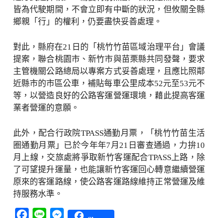
皆為代駛期間，不會立即有中斷的狀況，但攸關全縣
鄉親「行」的權利，仍要盡快妥善處理。
對此，縣府在21日的「桃竹竹苗區域治理平台」會議
提案，聯合桃園市、新竹市與苗栗縣共同發聲，要求
主管機關公路總局以專案方式妥善處理，且應比照鄰
近縣市的市區公車，補貼每車公里成本52元至53元不
等，以營造良好的公路客運營運環境，藉此提高客運
業者營運的意願。
此外，配合行政院TPASS通勤月票，「桃竹竹苗生活
圈通勤月票」已於今年年7月21日審查通過，力拚10
月上線，交旅處將爭取新竹客運配合TPASS上路，除
了可望提升運量，也能讓新竹客運回心轉意繼續營運
原來的客運路線，使公路客運路線維持正常營運及維
持服務水準。
Facebook
Line
Messenger