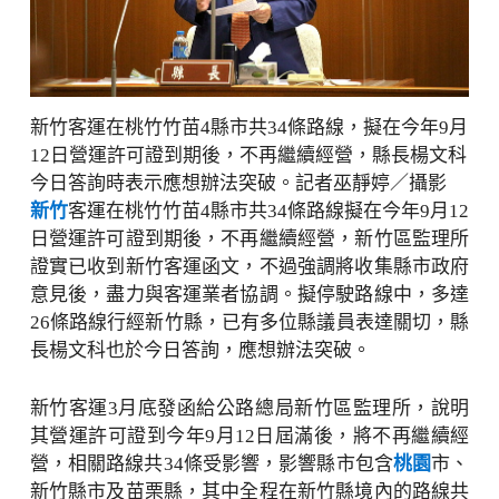
新竹客運在桃竹竹苗4縣市共34條路線，擬在今年9月
12日營運許可證到期後，不再繼續經營，縣長楊文科
今日答詢時表示應想辦法突破。記者巫靜婷／攝影
新竹
客運在桃竹竹苗4縣市共34條路線擬在今年9月12
日營運許可證到期後，不再繼續經營，新竹區監理所
證實已收到新竹客運函文，不過強調將收集縣市政府
意見後，盡力與客運業者協調。擬停駛路線中，多達
26條路線行經新竹縣，已有多位縣議員表達關切，縣
長楊文科也於今日答詢，應想辦法突破。
新竹客運3月底發函給公路總局新竹區監理所，說明
其營運許可證到今年9月12日屆滿後，將不再繼續經
營，相關路線共34條受影響，影響縣市包含
桃園
市、
新竹縣市及苗栗縣，其中全程在新竹縣境內的路線共