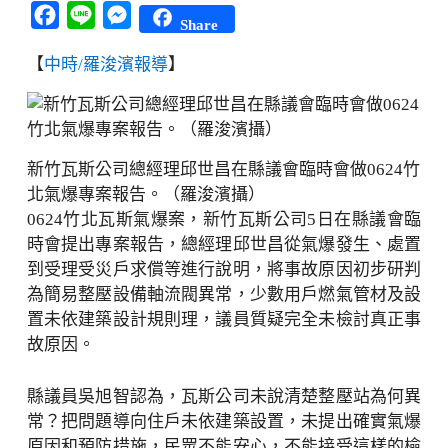
Facebook
Line
Messenger
Share
【
中時/羅浚濱報導
】
新竹瓦斯公司總經理邱世昌在縣議會臨時會做0624竹
北氣爆專案報告。（羅浚濱攝）
0624竹北瓦斯氣爆案，新竹瓦斯公司5日在縣議會臨
時會提出專案報告，總經理邱世昌從氣爆發生、處置
到受理受災戶求償等進行說明，將事故原因初步研判
為簡易整壓設備軸流閥異常，少數用戶燃氣管材及設
置未依建築設計規則理，議員質疑完全未檢討真正事
故原因。
縣議員吳旭智認為，瓦斯公司未說清楚整壓站為何異
常？把問題導向住戶未依建築設置，未提出確實氣爆
原因和預防措施，民眾不能安心，不能接受這樣的檢