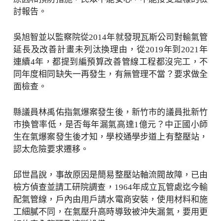
討報告。
吳旭智並以監察院從2014年就發現瓦斯公司對輸氣管
延長及改善計畫未列汰換理由，從2019年到2021年
連續4年，都提到編預算改善管線工程都沒完工，不
同年度相同缺失一再發生，有無管理不當？要求做全
面檢查。
縣議員林禹佑指氣爆案發生後，新竹市的議員批新竹
市換管率低，是否每年漏氣高達1億元？中正國小師
生在氣爆案發生後才知，學校通學步道上有整壓站，
認太危險要求遷移。
邱世昌說，事故原因是簡易整壓站軸流閥故障，已由
檢方偵查並請工研院調查，1964年成立瓦管處迄今輸
配氣管線，戶內由用戶請水電商安裝，使用材料和施
工細膩不同，在氣壓升高時導致被沖失漏氣，要用更