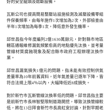
好的安全龍頭及遮斷設備。
瓦斯公司也提高簡易整壓站設施檢測及減壓設備零組
件保養頻率，由每年施作1次增加為2次，外部檢查由
半年1次增加為每季1次，降低意外發生機率。
邱世昌指今年度編列2億1630萬餘元，針對縣市地區
轄區通報維修漏氣頻繁愈高的地點優先汰換，並考量
管線材質腐蝕現象及配合縣市政府工程辦理汰換作
業。
邱世昌漏氣損失1億元的問題，指未能有效控制供氣
差量率為10年前舊資料，近年氣差量已逐年下降，皆
符合法規上限4％以內，大幅降低近8成損失。
對於新竹市瓦斯管線汰換率低的問題，邱世昌指主要
是前新竹市長林智堅限制道路開挖，導致汰換管線較
低，將在13日拜會新竹市長高虹安討論，針對早期老