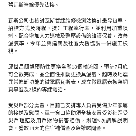
舊瓦斯管線優先汰換。
瓦斯公司也檢討瓦斯管線維修檢測汰換計畫發包率、
招標方式及時程，提升工程執行率，並利用加重嗅
劑、配合增加人力巡檢及整壓設備的維護保養，改善
漏氣率，今年並與建商及社區大樓協調一併施工檢
視。
邱世昌簡述預防性更換全縣18個軸流閥，預計7月底
可全數完成，並全面性推動更換具漏氣、超時及地震
異常遮斷功能的微電腦瓦斯表，成立微電腦表換裝網
頁專區及2線的專線電話。
受災戶部分處置，目前已安排專人負責受傷少年家屬
的接送及慰問、單一窗口協助須全棟安置受災社區受
災戶理賠及用戶財物損害賠償，辦理5次調解說明
會，發放14天的住宿補償金及急難慰問金。