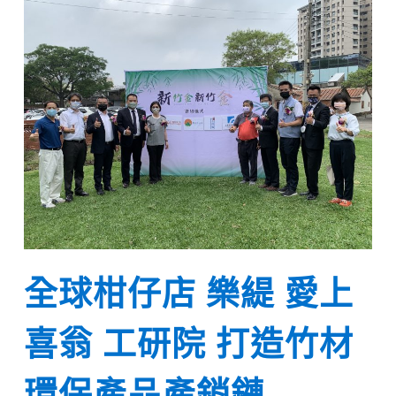
全球柑仔店 樂緹 愛上
喜翁 工研院 打造竹材
環保產品產銷鏈