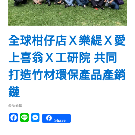
全球柑仔店Ｘ樂緹Ｘ愛
上喜翁Ｘ工研院 共同
打造竹材環保產品產銷
鏈
最新新聞
Facebook
Line
Messenger
Share