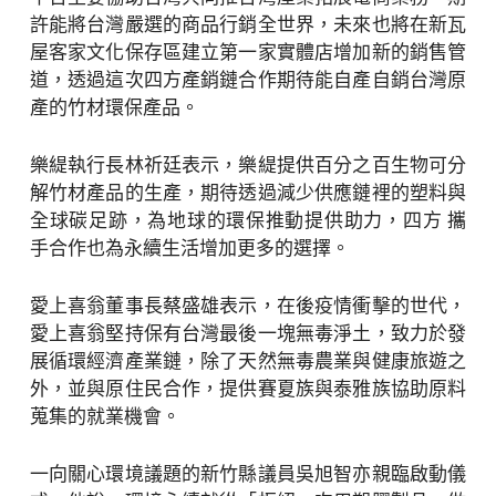
許能將台灣嚴選的商品⾏銷全世界，未來也將在新瓦
屋客家文化保存區建立第一家實體店增加新的銷售管
道，透過這次四方產銷鏈合作期待能自產自銷台灣原
產的竹材環保產品。
樂緹執行長林祈廷表⽰，樂緹提供百分之百生物可分
解竹材產品的生產，期待透過減少供應鏈裡的塑料與
全球碳足跡，為地球的環保推動提供助力，四方 攜
手合作也為永續生活增加更多的選擇。
愛上喜翁董事長蔡盛雄表⽰，在後疫情衝擊的世代，
愛上喜翁堅持保有台灣最後一塊無毒淨土，致力於發
展循環經濟產業鏈，除了天然無毒農業與健康旅遊之
外，並與原住民合作，提供賽夏族與泰雅族協助原料
蒐集的就業機會。
一向關心環境議題的新竹縣議員吳旭智亦親臨啟動儀