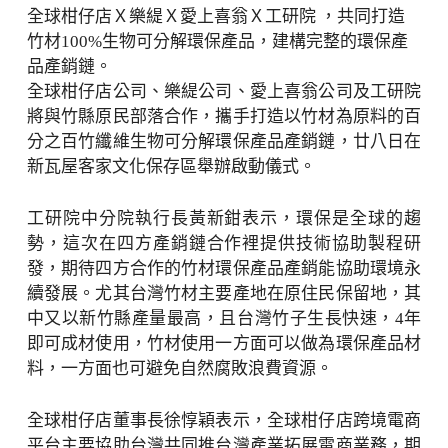
全球柑仔店Ｘ樂緹Ｘ愛上喜翁Ｘ工研院 ，共同打造
竹材100%生物可分解環保產品，建構完整的環保產
品產銷鏈。
全球柑仔店公司、樂緹公司、愛上喜翁公司及工研院
將與竹縣原民部落合作，攜手打造以竹材為原料的百
分之百竹纖維生物可分解環保產品產銷鏈，廿八日在
新瓦屋客家文化保存區舉辦啟動儀式。
工研院中分院執行長黃新鉗表⽰，環保是全球的趨
勢，這次在四方產銷鏈合作裡提供技術協助製程研
發，期待四方合作的竹材環保產品產銷能協助環境永
續發展。尤其台灣竹材主要產地在原住民保留地，其
中又以新竹縣產量最高，且台灣竹子生長快速，4年
即可成材使用，竹材使用一方面可以做為環保產品材
料，一方面也可避免自然腐敗浪費資源。
全球柑仔店董事長徐惇穎表示，全球柑仔店跨境電商
平台主要協助台灣共同推台灣產業拓展電商業務，期