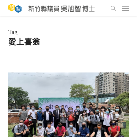
Skip
to
Menu
main
search
content
Tag
愛上喜翁