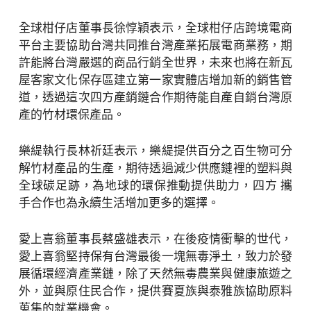
全球柑仔店董事長徐惇穎表示，全球柑仔店跨境電商
平台主要協助台灣共同推台灣產業拓展電商業務，期
許能將台灣嚴選的商品行銷全世界，未來也將在新瓦
屋客家文化保存區建立第一家實體店增加新的銷售管
道，透過這次四方產銷鏈合作期待能自產自銷台灣原
產的竹材環保產品。
樂緹執行長林祈廷表示，樂緹提供百分之百生物可分
解竹材產品的生產，期待透過減少供應鏈裡的塑料與
全球碳足跡，為地球的環保推動提供助力，四方 攜
手合作也為永續生活增加更多的選擇。
愛上喜翁董事長蔡盛雄表示，在後疫情衝擊的世代，
愛上喜翁堅持保有台灣最後一塊無毒淨土，致力於發
展循環經濟產業鏈，除了天然無毒農業與健康旅遊之
外，並與原住民合作，提供賽夏族與泰雅族協助原料
蒐集的就業機會。