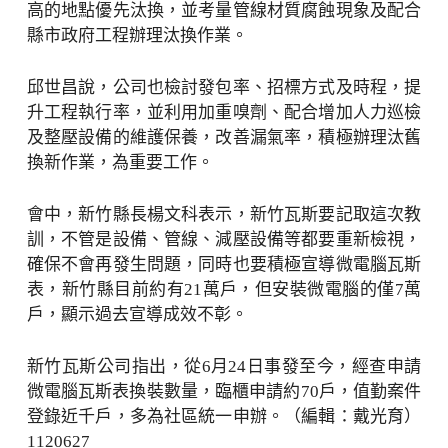
高的地點優先汰換，並考量管線材質腐蝕現象及配合
縣市政府工程辦理汰換作業。
邱世昌說，公司也檢討發包率、招標方式及時程，提
升工程執行率，並利用加重嗅劑、配合增加人力巡檢
及整壓設備的維護保養，改善漏氣率，積極辦理汰舊
換新作業，為重要工作。
會中，新竹縣長楊文科表示，新竹瓦斯要記取這次教
訓，不管是設備、管線、減壓設備等都要重新檢視，
確保不會再發生問題，同時也要積極宣導微電腦瓦斯
表，新竹縣目前約有21萬戶，但安裝微電腦的僅7萬
戶，顯示過去宣導成效不彰。
新竹瓦斯公司指出，從6月24日事發至今，經查申請
微電腦瓦斯表換裝數量，臨櫃申請約70戶，值勤案件
登錄近千戶，多為社區統一申辦。（編輯：戴光育）
1120627