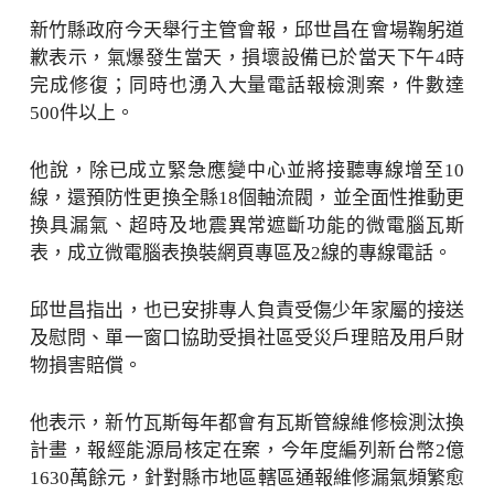
新竹縣政府今天舉行主管會報，邱世昌在會場鞠躬道
歉表示，氣爆發生當天，損壞設備已於當天下午4時
完成修復；同時也湧入大量電話報檢測案，件數達
500件以上。
他說，除已成立緊急應變中心並將接聽專線增至10
線，還預防性更換全縣18個軸流閥，並全面性推動更
換具漏氣、超時及地震異常遮斷功能的微電腦瓦斯
表，成立微電腦表換裝網頁專區及2線的專線電話。
邱世昌指出，也已安排專人負責受傷少年家屬的接送
及慰問、單一窗口協助受損社區受災戶理賠及用戶財
物損害賠償。
他表示，新竹瓦斯每年都會有瓦斯管線維修檢測汰換
計畫，報經能源局核定在案，今年度編列新台幣2億
1630萬餘元，針對縣市地區轄區通報維修漏氣頻繁愈