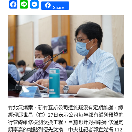
Facebook
Line
Messenger
Share
竹北氣爆案，新竹瓦斯公司遭質疑沒有定期維護，總
經理邱世昌（右）27日表示公司每年都有編列預算進
行管線維修檢測汰換工程，目前也針對通報維修漏氣
頻率高的地點列優先汰換。中央社記者郭宣彣攝 112