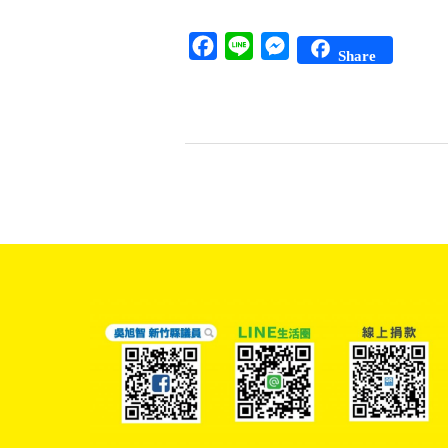
Facebook
Line
Messenger
Share