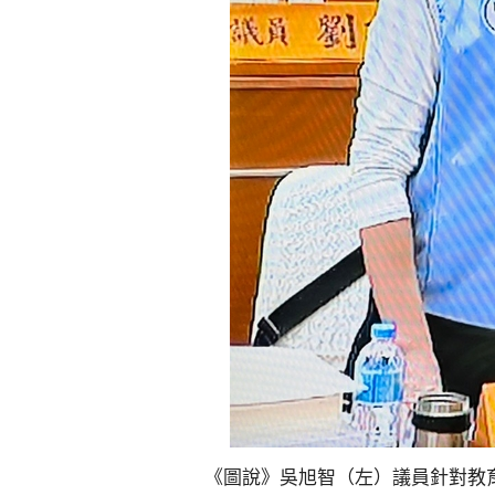
《圖說》吳旭智（左）議員針對教