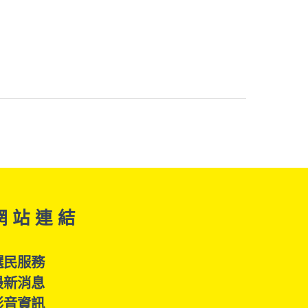
網 站 連 結
選民服務
最新消息
影音資訊