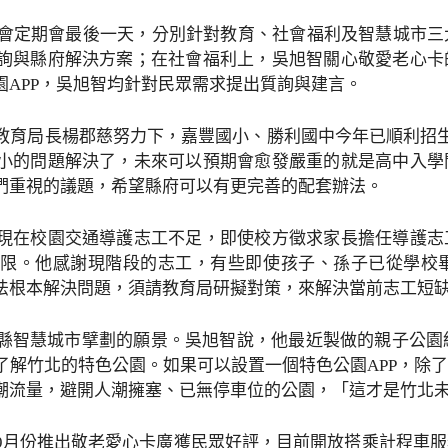
議會定期會最後一天，分別針對教育、社會福利及智慧城市
詢與縣府解決方案；在社會福利上，吳旭智關心敬愛老心卡
園APP，吳旭智均針對民眾需求提出質詢與建言。
教育局長楊郡慈努力下，嘉豐國小、勝利國中今年已順利招生
小的問題解決了，未來可以預期會愈發嚴重的就是高中入學
們重視的議題，希望縣府可以有更完善的配套辦法。
現在校園交通導護志工不足，即使校方徵求家長擔任導護志
限。他感謝現階段的志工，有些即使孩子、孫子已從學校
法根本解決問題，須請教育局研擬對策，來解決當前志工短
縣智慧城市擘劃的願景。吳旭智說，他最近製做的親子公園
了解竹北的特色公園。如果可以設置一個特色公園APP，除
潮流量，避開人潮擁塞、已無停車位的公園，「這才是竹北
9月份推出敬老愛心卡廣獲民眾好評，目前開放搭乘計程車