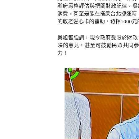
縣府嚴格評估與把關財政紀律。吳
消費，甚至是能在搭乘台北捷運時
的敬老愛心卡的補助，發揮1000
吳旭智強調，現今政府受限於財政
映的意見，甚至可鼓勵民眾共同參
力！