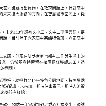
三大面向議題提出質詢。在教育問題上，針對高中
的未來擴大服務的方向；在智慧城市面向上，從
，未來113年還有文小三、文中二準備興建，嘉
問題，目前除了六家高中英語特色班、六家高中
工意願，但現在雙薪家庭也都有工作與生活上的
畢業，仍然願意持續留在校園擔任導護志工。然
缺的問題。
紙墊板，就把竹北19座特色公園地圖、特色景點
了地點資訊，未來加上即時停車資訊、即時人流資
未來應該有樣貌！」
服務後，預估一年會增加敬老愛心社福支出，須請