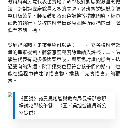
教育局與民意代表也實地了解學校針對廚餘減量的做
法，針對過去廚餘量太多的問題，各班級透過機動調
整班級菜量、師長鼓勵及菜色調整等措施因應，經過
兩週的執行，學校的廚餘量從原本將近兩桶的量，降
低至不到一桶。
吳旭智強調，未來希望可以朝：一、建立各校廚餘數
量的追蹤機制，將滿意度與廚餘量納入評核；二、讓
學生代表有更多參與菜單設計與菜色討論的機會。透
過雙向的溝通，除了讓菜色更符合孩子們的期待，也
能在過程中傳達珍惜食物、推動「完食惜食」的觀
念。
《圖說》議員吳旭智與教育局長楊郡慈現
場試吃學校午餐。（圖／吳旭智議員辦公
室提供）