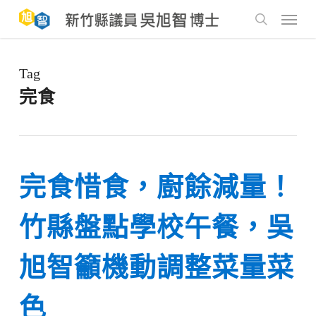
Skip
to
Menu
main
search
content
Tag
完食
完食惜食，廚餘減量！
竹縣盤點學校午餐，吳
旭智籲機動調整菜量菜
色