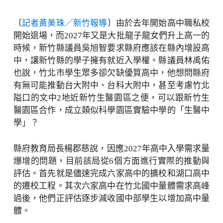
〔
記者黃美珠／新竹報導
〕由於去年開始高中職私校
開始退場，而2027年又是大批龍子龍女們升上高一的
時候，新竹縣議員吳旭智要求縣府應該在縣內增設高
中，讓新竹縣的學子擁有就近入學權。縣議員林禹佑
也說，竹北市學生眾多卻欠缺優質高中，他想問縣府
有無可能推動台大附中、台科大附中，甚至考慮竹北
隘口的文中2地近新竹生醫園區之便，可以跟新竹生
醫園區合作，成立類似科學園區實驗中學的「生醫中
學」？
縣府教育局長楊郡慈說，因應2027年高中入學需求量
爆增的問題，目前該局從6個方面進行實際的推動與
評估。首先就是儘速完成六家高中的擴校和湖口高中
的遷校工程。其次六家高中在竹北國中量體需求高峰
過後，他們正評估逐步減收國中部學生以增加高中量
體。