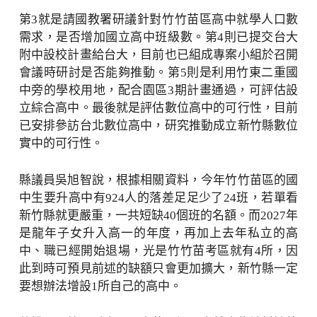
第3就是請國教署研議針對竹竹苗區高中就學人口數
需求，是否增加國立高中班級數。第4則已提交台大
附中設校計畫給台大，目前也已組成專案小組於召開
會議時研討是否能夠推動。第5則是利用竹東二重國
中旁的學校用地，配合園區3期計畫通過，可評估設
立綜合高中。最後就是評估數位高中的可行性，目前
已安排參訪台北數位高中，研究推動成立新竹縣數位
實中的可行性。
縣議員吳旭智說，根據相關資料，今年竹竹苗區的國
中生要升高中有924人的落差足足少了24班，若單看
新竹縣就更嚴重，一共短缺40個班的名額。而2027年
是龍年子女升入高一的年度，再加上去年私立的高
中、職已經開始退場，光是竹竹苗考區就有4所，因
此到時可預見前述的缺額只會更加擴大，新竹縣一定
要想辦法增設1所自己的高中。