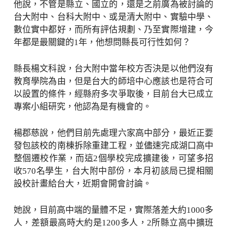
他說，不管是縣立、國立的，還是之前廣為被討論的
台大附中、台科大附中、或是清大附中、實驗中學、
數位實中都好，而所有評估規劃、乃至實際增建，今
年都是最關鍵的1年，他想問縣長可行性如何？
縣長楊文科說，台大附中當年校方否決是以他們沒有
教育學院為由，但是台大的師培中心應該也是符合可
以設置的條件，經縣府多次爭取後，目前台大已成立
專案小組研究，他認為是有機會的。
楊郡慈說，他們目前先處理六家高中部分，最近正要
發包該校的南棟拆除重建工程，並儘速完成湖口高中
整個遷校作業，而這2個學校完成擴建後，可望多招
收570名學生，台大附中部份，本月初該局已提相關
設校計畫給台大，近期會開會討論。
她說，目前高中端的量體不足，實際落差大約1000多
人，差額最高時大約是1200多人，2所縣立高中擴班