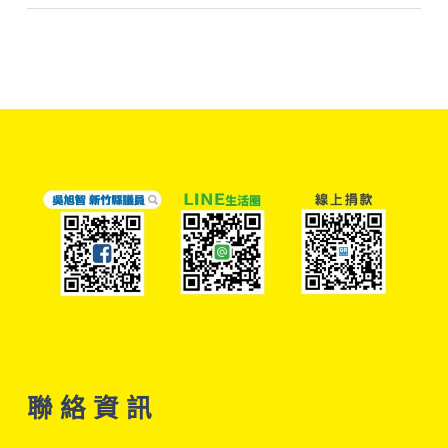
聯 絡 資 訊