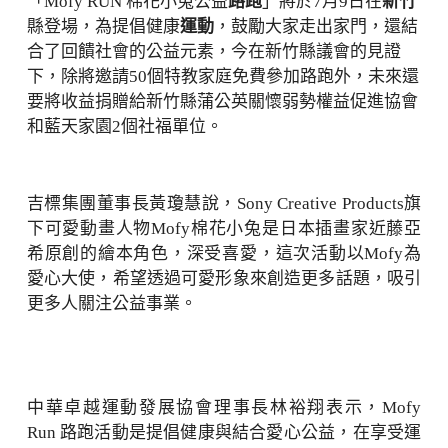
「Mofy RUN 棉花小兔公益
路跑
」將於7月9日在
新竹
縣登場，為提倡健康
運動
，鼓勵大家走出家門，還結
合了回饋社會的公益元素，今在新竹縣議會的見證
下，除將邀請50個特教家庭免費參加路跑外，未來還
要將收益捐贈給新竹縣蒲公英關懷弱勢權益促進協會
和藍天家園2個社福單位。
吉標集團董事長黃瓊慧說，Sony Creative Products旗
下可愛動畫人物Mofy棉花小兔是日本插畫家近藤亞
希原創的繪本角色，深受喜愛，這次活動以Mofy為
愛心大使，希望透過可愛形象來創造更多話題，吸引
更多人關注公益事業。
中華卓越運動發展協會理事長林裕翔表示，Mofy
Run 路跑活動是提倡健康與結合愛心公益，在享受運