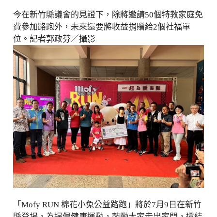
今在新竹縣議會的見證下，除將邀請50個特教家庭免
費參加路跑外，未來還要將收益捐贈給2個社福單
位。記者郭政芬／攝影
「Mofy RUN 棉花小兔公益路跑」將於7月9日在新竹
縣登場，為提倡健康運動，鼓勵大家走出家門，還結