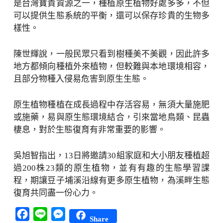
是台灣寶貴資源之一，種植原生植物好處多多，不但
可以提供生態系統的平衡，還可以保存珍貴的生物多
樣性。
陳世輝說，一般民眾只看到樹種美不美觀，因此許多
地方都傾向種植外來植物，但較難與本地環境相容，
且部分物種入侵易危害到原生生態。
原生植物種植在成長過程中存活容易，無須大量施肥
或施藥，易與原生態環境結合，引來當地鳥類、昆蟲
棲息，對於生態復育有非常重要的影響。
吳旭智指出，13日將邀請30組家庭和大小朋友種植超
過200株23類的原生植物，並有有趣的生態學習課
程，期讓豆子埔溪沿線有更多原生植物，為溪畔生態
復育共同盡一份心力。
Facebook
Line
Messenger
Share