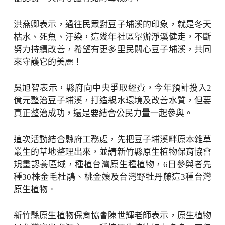
洪燕卿表示，過往民眾對豆子埔溪的印象，就是冬天
枯水、死魚、汙染，這幾年社區舉辦淨溪健走，不斷
努力持續改善，希望有更多里民關心豆子埔溪，共同
來守護它的美麗！
吳旭智表示，縣府向中央爭取經費，今年預計投入2
億元整治豆子埔溪，打造親水環境及改善水質，但要
真正整治成功，還是要結合公民力量一起參與。
這次活動結合縣府工務處，先把豆子埔溪畔原本雜草
叢生的草地整理出來，並請新竹縣原生植物保育協會
規畫認養區域，種植台灣原生種植物，6日參與者先
種30株金毛杜鵑、桃金孃及台灣野牡丹藤這3種台灣
原生植物。
新竹縣原生植物保育協會陳世輝老師表示，原生植物