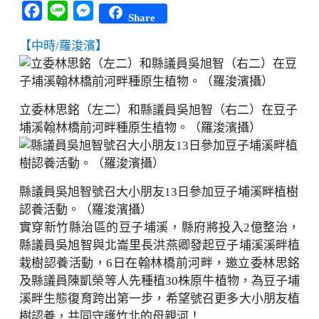
Facebook
Line
Messenger
Share
【中時/羅浚濱】
立委林思銘（左二）和縣議員吳旭智（右二）在豆子
埔溪翰林橋前河畔種原生植物。（羅浚濱攝）
縣議員吳旭智號召大小朋友13日參加豆子埔溪畔植樹
認養活動。（羅浚濱攝）
實穿新竹縣治區的豆子埔溪，縣府將投入2億整治，
縣議員吳旭智與北崙里長洪燕卿發起豆子埔溪溪畔植
栽樹認養活動，6日在翰林橋前河畔，邀立委林思銘
及縣議員陳凱榮等人先種植30株原牛植物，為豆子埔
溪畔生態復育跨出第一步，希望號召更多大小朋友植
樹認養，共同守護竹北的母親河！