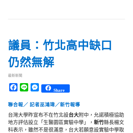
議員：竹北高中缺口
仍然無解
最新新聞
Facebook
Line
Messenger
Share
聯合報／ 記者
巫鴻瑋
／新竹報導
台灣大學昨宣布不在竹北設
台大
附中，允諾積極協助
地方評估設立「生醫園區實驗中學」，
新竹
縣長楊文
科表示，雖然不是很滿意，台大若願意設實驗中學取