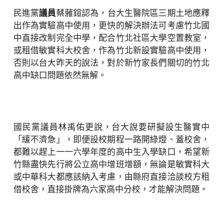
民進黨
議員
蔡蕥鍹認為，台大生醫院區三期土地應釋
出作為實驗高中使用，更快的解決辦法可考慮竹北國
中直接改制完全中學，配合竹北社區大學空置教室，
或租借敏實科大校舍，作為竹北新設實驗高中使用，
否則以台大昨天的說法，對於新竹家長們關切的竹北
高中缺口問題依然無解。
國民黨議員林禹佑更說，台大說要研擬設生醫實中
「緩不濟急」，即便設校期程一路開綠燈、蓋校舍，
都難以趕上一一六學年度的高中生入學缺口，希望新
竹縣盡快先行將公立高中增班增額，無論是敏實科大
或中華科大都應該納入考慮，由縣府直接洽談校方租
借校舍，直接掛牌為六家高中分校，才能解決問題。