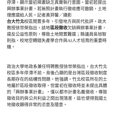
停滯，顯示當初規畫缺乏真實執行意圖。當初若提出
興辦事業計畫，若無照計畫執行徵收應可撤銷，土地
理應還給人民。記者黃羿馨／攝影
台大
竹北
校區閒置多年，引發地方與民代批評。政大
教授徐世榮指出，該地
區段徵收
欠缺興辦事業計畫，
違反公益性原則，導致土地閒置難還；縣議員吳旭智
則指，校地空轉錯失產學合作與AI人才培育的重要時
機。
政治大學地政系兼任特聘教授徐世榮指出，台大竹北
校區多年停滯不前，背後凸顯的是台灣區段徵收制度
長期存在的結構性問題。他強調，竹北校區所在的土
地屬於區段徵收取得，但當初在徵收時並未提出具體
的「興辦事業計畫」，僅以都市計畫名義徵收，導致
徵收目的與公共利益之間出現落差，這也使得我國土
地徵收顯得非常的恣意及隨意。