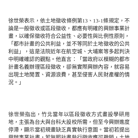
徐世榮表示，依土地徵收條例第13、13-1條規定，不
論是一般徵收或區段徵收，都應有明確的興辦事業計
畫，以確保徵收符合公益性、必要性與比例性原則，
「都市計畫的公共利益，並不等同於土地徵收的公共
利益」，這是法院近年在航空城、大埔案等多起判決
中明確確認的觀點。他直言：「當政府以模糊的都市
計畫名義辦理區段徵收，卻無實際興辦內容，就容易
出現土地閒置、資源浪費，甚至侵害人民財產權的情
況。」
徐世榮指出，竹北當年以區段徵收方式畫設學研用
地，主張為台大與台科大設校所需，但至今興辦進度
停滯，顯示當初規畫缺乏真實執行意圖。當初若提出
興辦事業計畫，若無照計畫執行徵收應可撤銷，土地