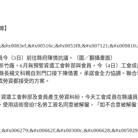
導】
員今（3日）前往縣府陳情抗議。（圖／翻攝畫面）
新竹廠，6月無預警資遣工會幹部與會員，今（4日）工會
縣長楊文科親自到門口接下陳情書，承諾會全力協調。聯合
成勞資都接受的方案。
警資遣工會幹部及會員產生勞資糾紛，今天工會成員在縣議
，使用話術脅迫7名勞工簽名同意被解僱，「如不合意被解僱