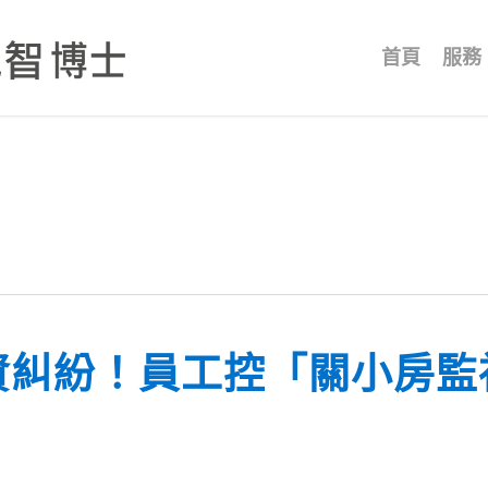
首頁
服務
資糾紛！員工控「關小房監