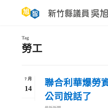
Skip
to
main
content
Tag
勞工
7 月
聯合利華爆勞
14
公司說話了