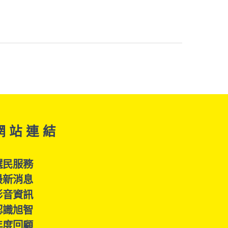
網 站 連 結
選民服務
最新消息
影音資訊
認識旭智
年度回顧