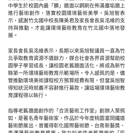
中學生於校園內最「髒」牆面以鋼刷在佈滿塵垢牆上
進行藝術創作，落實校園環境藝術美學，吳旭智表
示，感謝竹北國中校長陳美君及家長會長吳洺維的支
持與推動，才能讓環境藝術教育在竹北國中落地發
展。
家長會長吳洺維表示，長期以來吳旭智議員一直為竹
北爭取教育資源不遺餘力，媒合社會各界資源幫助校
園學子學習成長，讓校園老舊牆面活化，將成為新竹
縣第一所環境藝術教育示範場所。令人感佩的是，儘
管推動環境美術課程校方預算經費有限，但當吳旭智
得知狀況時就義不容辭進行募款，讓這場環境藝術教
育課程得以執行。
指導老舊牆面創作的「合流藝術工作室」創辦人葉佩
如，是著名青年藝術家，作品於今年度桃園富岡鐵道
藝術節展出，曾獲得彰化國際藝術節、台南新藝獎、