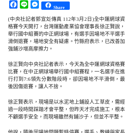
Facebook
Line
Messenger
Share
(中央社記者郭宣彣傳真 112年3月2日)全中運網球資
格賽今天開打，台灣運動產業協會理事長徐正賢說，
舉行國中組賽的中正網球場，有選手因場地不平選手
滑倒退賽，場地安全有疑慮。竹縣府表示，已改善加
強鋪沙增高摩擦力。
徐正賢向中央社記者表示，今天為全中運網球資格賽
比賽，在中正網球場舉行國中組賽程，一名選手在進
行打到7:6領先分數階段時，卻因場地不平滑倒，最
後因傷退賽，讓人不捨。
徐正賢表示，現場是以水泥地上鋪設人工草皮，需經
過一段時間踩踏才會平整，但昨天才完成施工，根本
不顧選手安全，而現場雖然有鋪沙子，但並不平整。
他說，隨後因場地問題暫時停賽，選手、教練與家長