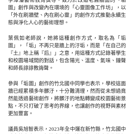
李澤藩藝術教育獎等，致力於改造老舊牆面的「垢
圖」創作與改變內在環境的「心靈圖像工作坊」，以
「外在刷牆壁、內在刷心靈」的創作方式推動永續生
態與淨化人心的藝術理想。
葉佩如老師說，她將這種創作方式，取名為「垢
圖」，「垢」不再只是牆上的汙垢，而是「在自己的
『土』地上稱『后』」之意，用這種方式記錄著學生
和校園場域間的對話，包含陽光、溫度、氣味、鐘聲
和師長諄諄教誨聲。
參與「垢圖」創作的竹北國中同學也表示，學校這面
牆已經累積多年髒汙，十分難清理，然而從未想過竟
然能透過藝術創作，將髒汙的地點轉變成校園藝術景
點，不只打破了思考的界線，也讓創作的視野與素材
更加豐富。
議員吳旭智表示，2023年全中運在新竹縣，竹北國中