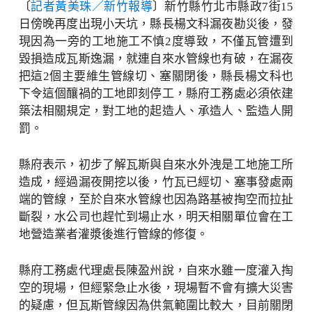
〔
記者黃美珠／新竹報導
〕新竹縣竹北市縣政7街15
日傍晚再度出現小天坑，縣長楊文科漏夜勘災後，發
現因為一旁的工地施工不慎2度導致，不僅瓦管遭到
毀損造成瓦斯逸漏，就連自來水管線也有破，在漏夜
把這2個主要維生管線切、塞關閉後，縣長楊文科也
下令這個釀禍的工地即刻停工，縣府工務處必須依建
築法相關規定，對工地的起造人、承造人、監造人開
罰。
縣府表示，初步了解瓦斯與自來水外洩是工地施工所
造成，經過漏夜開挖以後，竹瓦已經切、塞事發處兩
端的管線，至於自來水管線也因為路基被掏空而拉扯
斷裂，水公司也趕忙到場止水，明天相關單位會在工
地營造業者灌漿後進行管線的修復。
縣府工務處代理處長陳盈州說，自來水雖一度灌入掏
空的現場，但經緊急止水後，現場暫不會有擴大災害
的疑慮，但瓦斯管線因為供氣範圍比較大，目前關閉