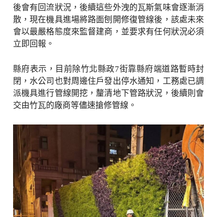
後會有回流狀況，後續這些外洩的瓦斯氣味會逐漸消
散，現在機具進場將路面刨開修復管線後，該處未來
會以最嚴格態度來監督建商，並要求有任何狀況必須
立即回報。
縣府表示，目前除竹北縣政7街靠縣府端道路暫時封
閉，水公司也對周邊住戶發出停水通知，工務處已調
派機具進行管線開挖，釐清地下管路狀況，後續則會
交由竹瓦的廠商等儘速搶修管線。