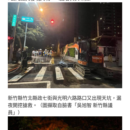
新竹縣竹北縣政七街與光明六路路口又出現天坑，漏
夜開挖搶救。（圖擷取自臉書「吳旭智 新竹縣議
員」）