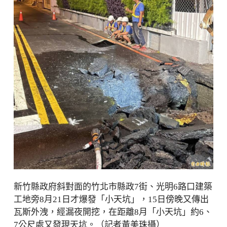
新竹縣政府斜對面的竹北市縣政7街、光明6路口建築
工地旁8月21日才爆發「小天坑」，15日傍晚又傳出
瓦斯外洩，經漏夜開挖，在距離8月「小天坑」約6、
7公尺處又發現天坑。（記者黃美珠攝）