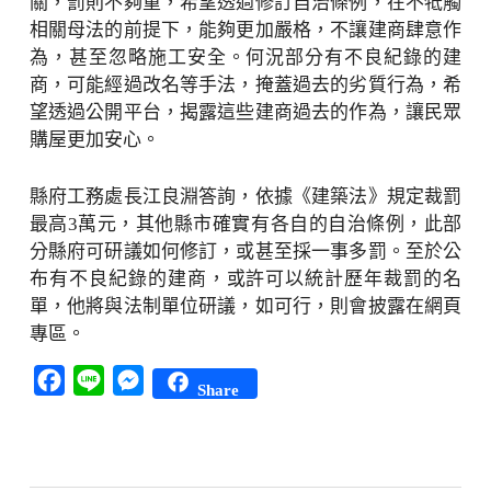
關，罰則不夠重，希望透過修訂自治條例，在不牴觸
相關母法的前提下，能夠更加嚴格，不讓建商肆意作
為，甚至忽略施工安全。何況部分有不良紀錄的建
商，可能經過改名等手法，掩蓋過去的劣質行為，希
望透過公開平台，揭露這些建商過去的作為，讓民眾
購屋更加安心。
縣府工務處長江良淵答詢，依據《建築法》規定裁罰
最高3萬元，其他縣市確實有各自的自治條例，此部
分縣府可研議如何修訂，或甚至採一事多罰。至於公
布有不良紀錄的建商，或許可以統計歷年裁罰的名
單，他將與法制單位研議，如可行，則會披露在網頁
專區。
Facebook
Line
Messenger
Share