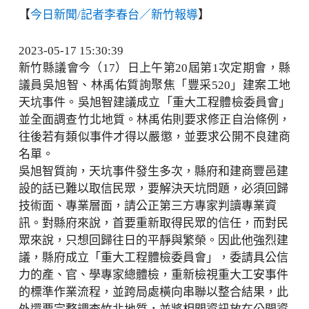
【
今日新聞/記者李春台／新竹報導
】
2023-05-17 15:30:39
新竹縣議會今（17）日上午第20屆第1次定期會，縣
議員吳旭智、林禹佑質詢聚焦「豐采520」建案工地
天坑事件。吳旭智建議成立「重大工程體檢委員會」
並全面調查竹北地質。林禹佑則要求修正自治條例，
往後若有類似事件才得以嚴懲，並要求公開不良建商
名單。
吳旭智質詢，天坑事件發生多次，縣府和建商豐邑建
設的話已難以取信民眾，要解決天坑問題，必須回歸
技術面、專業層面，請公正第三方專家判讀專業資
訊。對縣府來說，首要重新取得民眾的信任，而對民
眾來說，只想回歸往日的平靜與繁榮。因此他強烈建
議，縣府成立「重大工程體檢委員會」，委請具公信
力的產、官、學專家總體檢，重新檢視重大工安事件
的標準作業流程，並跨局處橫向串聯以整合結果，此