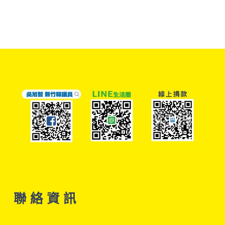
聯 絡 資 訊