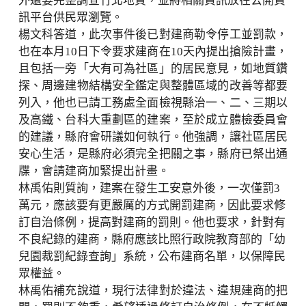
外還要完整調查竹北地質，並將相關資訊放在公開資
訊平台供民眾瀏覽。
楊文科答道，此次事件後已對建商勒令停工並罰款，
也在本月10日下令要求建商在10天內提出搶險計畫，
且包括一旁「大有可為社區」的居民意見，如地質鑽
探、周邊建物結構安全鑑定與整體區域的改善等都要
列入，他也已請工務處全面檢視縣治一、二、三期以
及高鐵、台科大重劃區的建案，至於成立體檢委員會
的建議，縣府會研議如何執行。他強調，讓社區居民
安心生活，是縣府必須完全把關之事，縣府已祭出通
牒，會請建商加緊提出計畫。
林禹佑則質詢，建案在發生工安意外後，一次僅罰3
萬元，應該要有更嚴厲的方式開罰建商，因此要求修
訂自治條例，提高對建商的罰則。他也要求，針對有
不良紀錄的建商，縣府應該比照行政院教育部的「幼
兒園裁罰紀錄查詢」系統，公布建商名單，以保障民
眾權益。
林禹佑補充說道，現行法律對於違法、違規建商的把