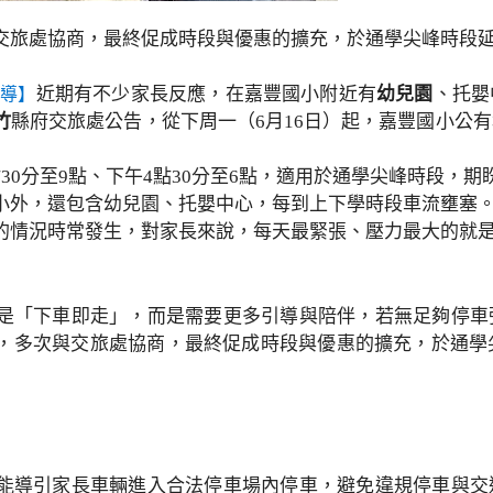
交旅處協商，最終促成時段與優惠的擴充，於通學尖峰時段延
近期有不少家長反應，在嘉豐國小附近有
幼兒園
、托嬰
報導】
竹
縣府交旅處公告，從下周一（6月16日）起，嘉豐國小公
30分至9點、下午4點30分至6點，適用於通學尖峰時段，
小外，還包含幼兒園、托嬰中心，每到上下學時段車流壅塞
的情況時常發生，對家長來說，每天最緊張、壓力最大的就
是「下車即走」，而是需要更多引導與陪伴，若無足夠停車
，多次與交旅處協商，最終促成時段與優惠的擴充，於通學
能導引家長車輛進入合法停車場內停車，避免違規停車與交