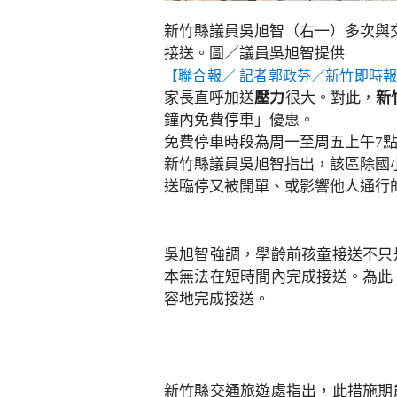
新竹縣議員吳旭智（右一）多次與
接送。圖／議員吳旭智提供
【聯合報／ 記者
郭政芬
／新竹即時
家長直呼加送
壓力
很大。對此，
新
鐘內免費停車」優惠。
免費停車時段為周一至周五上午7點
新竹縣議員吳旭智指出，該區除國
送臨停又被開單、或影響他人通行
吳旭智強調，學齡前孩童接送不只
本無法在短時間內完成接送。為此
容地完成接送。
新竹縣交通旅遊處指出，此措施期