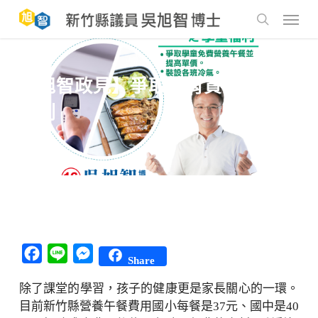
Skip
to
Menu
main
search
content
【旭智政見】爭取教育資源/學童
福利
Facebook
Line
Messenger
Share
除了課堂的學習，孩子的健康更是家長關心的一環。
目前新竹縣營養午餐費用國小每餐是37元、國中是40