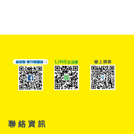
聯 絡 資 訊