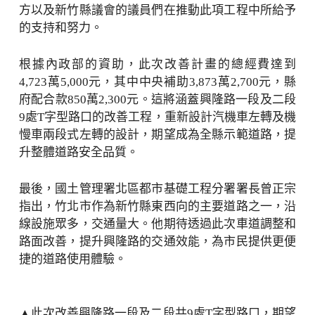
方以及新竹縣議會的議員們在推動此項工程中所給予
的支持和努力。
根據內政部的資助，此次改善計畫的總經費達到
4,723萬5,000元，其中中央補助3,873萬2,700元，縣
府配合款850萬2,300元。這將涵蓋興隆路一段及二段
9處T字型路口的改善工程，重新設計汽機車左轉及機
慢車兩段式左轉的設計，期望成為全縣示範道路，提
升整體道路安全品質。
最後，國土管理署北區都市基礎工程分署署長曾正宗
指出，竹北市作為新竹縣東西向的主要道路之一，沿
線設施眾多，交通量大。他期待透過此次車道調整和
路面改善，提升興隆路的交通效能，為市民提供更便
捷的道路使用體驗。
▲此次改善興隆路一段及二段共9處T字型路口，期望