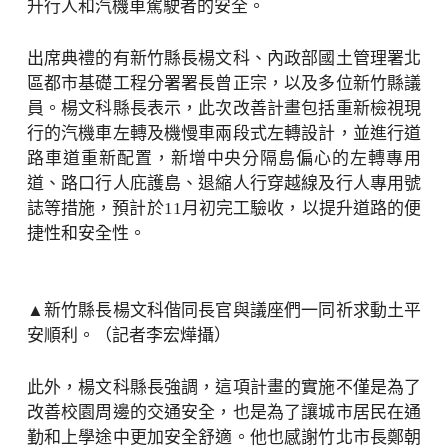
升行人和汽機車駕駛者的安全。
出席典禮的有新竹縣長楊文科、內政部國土管理署北
區都市基礎工程分署署長曾正宗，以及多位新竹縣議
員。楊文科縣長表示，此次改善計畫包括重新檢視現
行的汽機車左轉及機慢車兩段式左轉設計，並進行道
路車道重新配置，新增中央分隔島偏心的左轉專用
道、路口行人庇護島、退縮人行穿越線及行人專用號
誌等措施，預計於11月初完工驗收，以提升道路的便
捷性和安全性。
▲新竹縣長楊文科偕同長官與議座們一同祈求動土平
安順利。（記者李宏燁攝）
此外，楊文科縣長強調，這項計畫的實施不僅是為了
改善校園周邊的交通安全，也是為了讓城市居民在通
勤和上學途中更加安全舒適。他也感謝竹北市長鄭朝