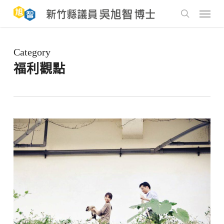
Skip
to
Menu
main
search
content
Category
福利觀點