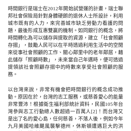
時間銀行是瑞士在2012年開始試營運的計畫，瑞士聯
邦社會保險局針對身體硬朗的退休人士所設計，利用
城市既有的人力，來完善城市缺乏勞動力看護的問
題，最後形成互惠雙贏的機制。如同銀行的概念，將
時間轉化為可以儲存與提取的資源，建立「社會照顧
存摺」，鼓勵人民可以在平時透過利用生活中的空閒
來從事社會照顧的工作、關心鄰里中的老年鄰居，藉
此儲存「照顧時數」，未來當自己年邁時，便可透過
提領該社會照顧存摺中的時數來享受社會照顧的服
務。
以台灣來說，非常有機會把時間銀行的概念成功推
動。原因在於，台灣的志工服務，或慈善愛心的能量
非常豐沛！根據衛生福利部統計資料，民國105年台
灣參與志工行動總人數超過一百萬人[2]！而台灣又
是出了名的愛心島，任何慈善，不落人後，例如今年
九月美國哈維颶風襲擊德州，休斯頓遭遇巨大的洪