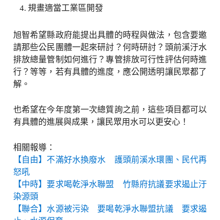
規畫適當工業區開發
旭智希望縣政府能提出具體的時程與做法，包含要邀
請那些公民團體一起來研討？何時研討？頭前溪汙水
排放總量管制如何進行？專管排放可行性評估何時進
行？等等，若有具體的進度，應公開透明讓民眾都了
解。
也希望在今年度第一次總質詢之前，這些項目都可以
有具體的進展與成果，讓民眾用水可以更安心！
相關報導：
【自由】不滿好水換廢水 護頭前溪水環團、民代再
怒吼
【中時】要求喝乾淨水聯盟 竹縣府抗議要求遏止汙
染源頭
【聯合】水源被污染 要喝乾淨水聯盟抗議 要求遏