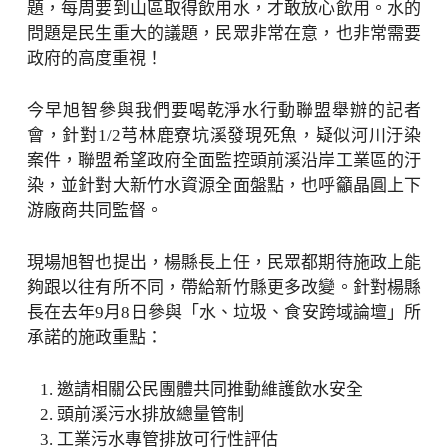
題，每周要到山區取得飲用水，才敢放心飲用。水的
問題是民生重大的議題，民眾非常在意，也非常需要
政府的高度重視！
今早旭智參與我們要喝乾淨水行動聯盟舉辦的記者
會，針對1/2芎林鹿寮坑溪發現死魚，疑似河川汙染
案件，聯盟希望政府全面監控頭前溪沿岸工業區的汙
染，並針對大新竹水資源全面盤點，也呼籲晶圓上下
游廠商共同監督。
現場旭智也提出，楊縣長上任，民眾都期待施政上能
夠跟以往有所不同，帶給新竹縣更多改變。針對楊縣
長在去年9月8日參與「水、垃圾、食安跨域論壇」所
承諾的施政重點：
邀請相關公民團體共同推動維護飲水安全
頭前溪污水排放總量管制
工業污水專管排放可行性評估