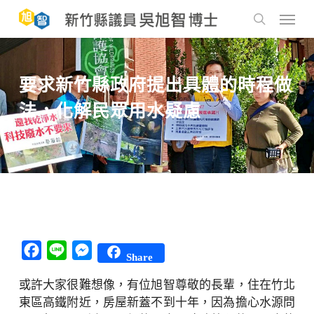
Skip
to
Menu
main
search
content
要求新竹縣政府提出具體的時程做
法，化解民眾用水疑慮
Facebook
Line
Messenger
Share
或許大家很難想像，有位旭智尊敬的長輩，住在竹北
東區高鐵附近，房屋新蓋不到十年，因為擔心水源問