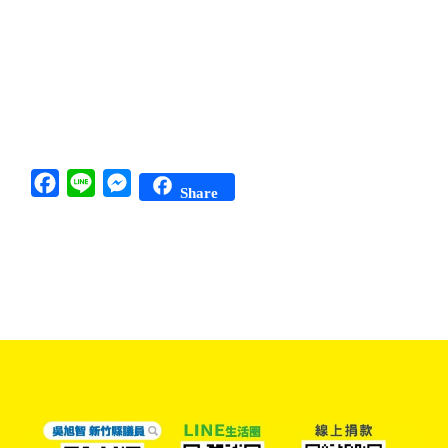
Facebook
Line
Messenger
Share