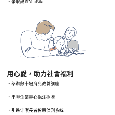
・爭取設置
YouBike
用心愛，助力社會福利
・舉辦數十場育兒教養講座
・串聯企業善心挹注捐贈
‧引進守護長者智慧偵測系統